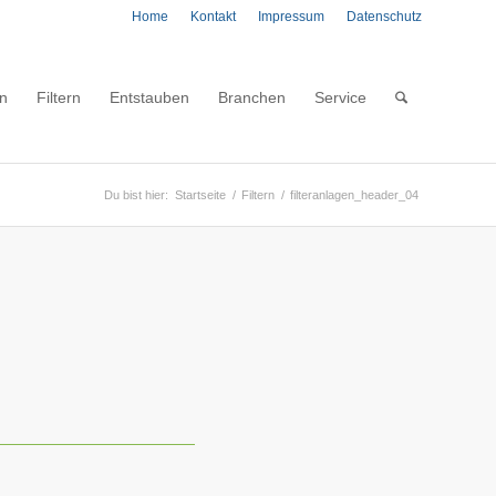
Home
Kontakt
Impressum
Datenschutz
n
Filtern
Entstauben
Branchen
Service
Du bist hier:
Startseite
/
Filtern
/
filteranlagen_header_04