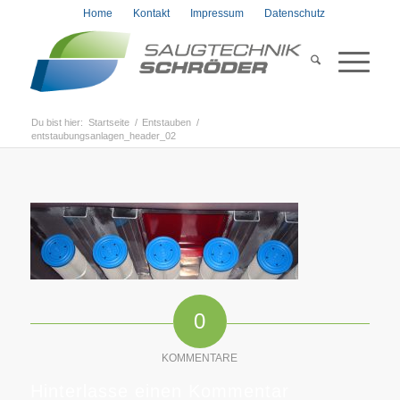
Home
Kontakt
Impressum
Datenschutz
Du bist hier:
Startseite
/
Entstauben
/
entstaubungsanlagen_header_02
0
KOMMENTARE
Hinterlasse einen Kommentar