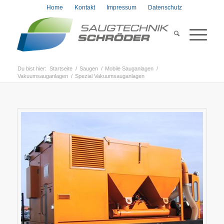
Home
Kontakt
Impressum
Datenschutz
Du bist hier:
Startseite
/
Saugen
/
Mobile Sauganlagen
/
Vakuumsauganlagen
/
Spezial Vakuumsauganlagen