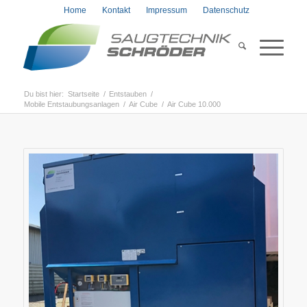
Home
Kontakt
Impressum
Datenschutz
Du bist hier:
Startseite
/
Entstauben
/
Mobile Entstaubungsanlagen
/
Air Cube
/
Air Cube 10.000