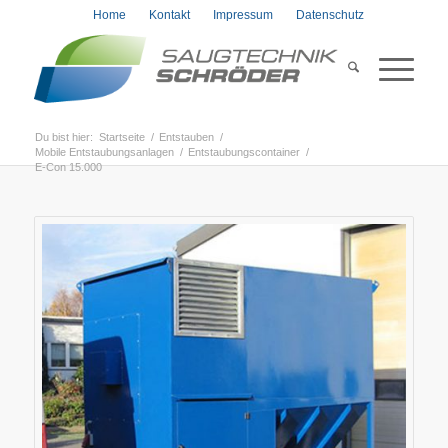
Home
Kontakt
Impressum
Datenschutz
Du bist hier:
Startseite
/
Entstauben
/
Mobile Entstaubungsanlagen
/
Entstaubungscontainer
/
E-Con 15.000