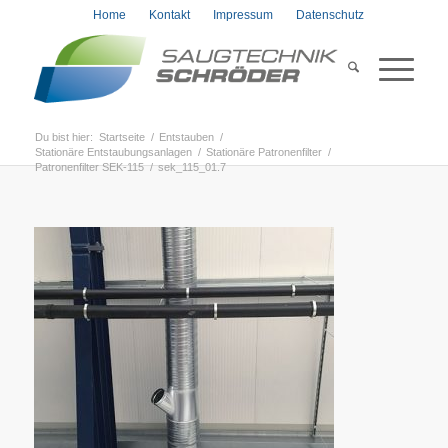
Home
Kontakt
Impressum
Datenschutz
Du bist hier:
Startseite
/
Entstauben
/
Stationäre Entstaubungsanlagen
/
Stationäre Patronenfilter
/
Patronenfilter SEK-115
/
sek_115_01.7