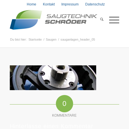
Home
Kontakt
Impressum
Datenschutz
Du bist hier:
Startseite
/
Saugen
/
sauganlagen_header_05
0
KOMMENTARE
Hinterlasse einen Kommentar