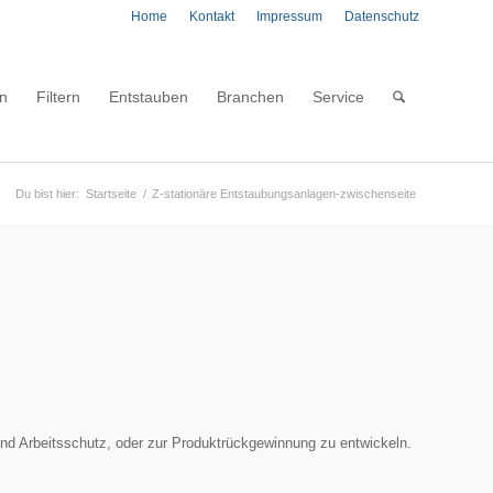
Home
Kontakt
Impressum
Datenschutz
n
Filtern
Entstauben
Branchen
Service
Du bist hier:
Startseite
/
Z-stationäre Entstaubungsanlagen-zwischenseite
d Arbeitsschutz, oder zur Produktrückgewinnung zu entwickeln.