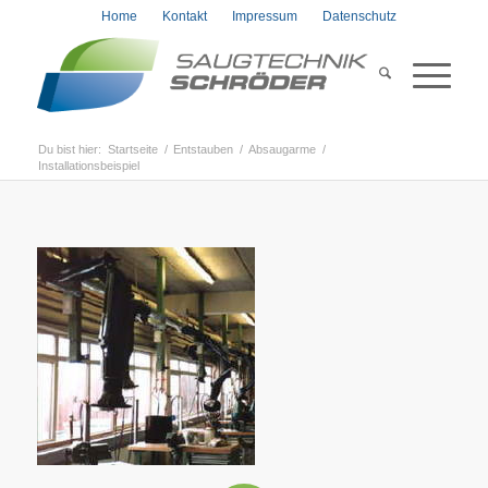
Home
Kontakt
Impressum
Datenschutz
Du bist hier:
Startseite
/
Entstauben
/
Absaugarme
/
Installationsbeispiel