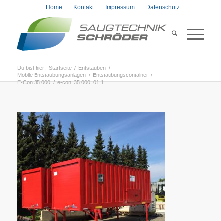
Home
Kontakt
Impressum
Datenschutz
Du bist hier:
Startseite
/
Entstauben
/
Mobile Entstaubungsanlagen
/
Entstaubungscontainer
/
E-Con 35.000
/
e-con_35.000_01.1