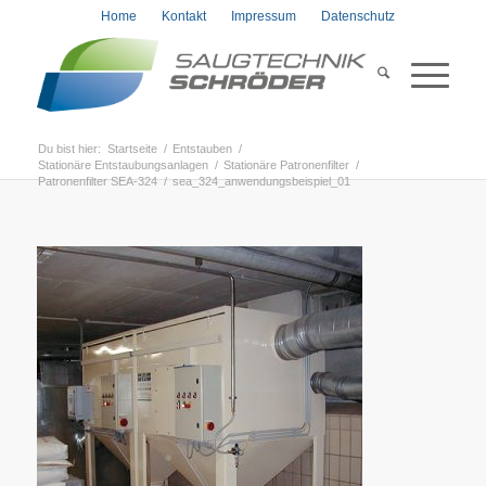
Home
Kontakt
Impressum
Datenschutz
Du bist hier:
Startseite
/
Entstauben
/
Stationäre Entstaubungsanlagen
/
Stationäre Patronenfilter
/
Patronenfilter SEA-324
/
sea_324_anwendungsbeispiel_01