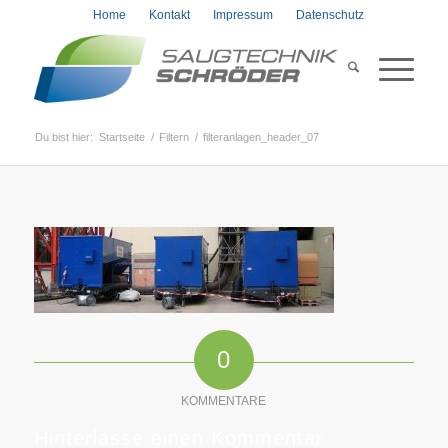
Home
Kontakt
Impressum
Datenschutz
Du bist hier:
Startseite
/
Filtern
/
filteranlagen_header_07
0
KOMMENTARE
Hinterlasse einen Kommentar